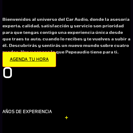
Bienvenidos al universo del Car Audio, donde la asesoría
experta, calidad, satisfacción y servicio son prioridad
para que tengas contigo una experiencia única desde
que traes tu auto, cuando lo recibes y te vuelves a subir a
él. Descubrirás y sentirás un nuevo mundo sobre cuatro
ruedas. Ven y conoce lo que Pepeaudio tiene para ti.
AGENDA TU HORA
0
AÑOS DE EXPERIENCIA